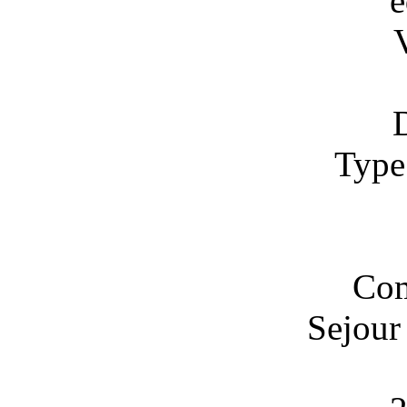
é
Type
Com
Sejour