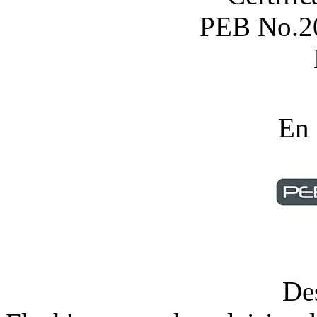
PEB No.2
En
De