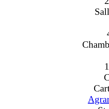
2
Sal
Chambr
1
C
Car
Agran