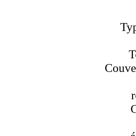
Typ
T
Couver
C