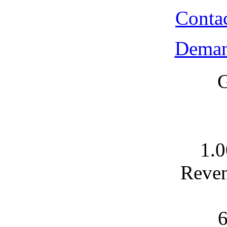
Contac
Demand
G
1.0
Reven
6