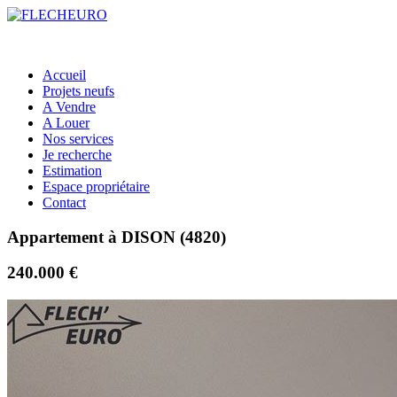
Accueil
Projets neufs
A Vendre
A Louer
Nos services
Je recherche
Estimation
Espace propriétaire
Contact
Appartement à DISON (4820)
240.000 €