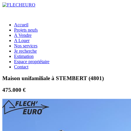
Accueil
Projets neufs
A Vendre
A Louer
Nos services
Je recherche
Estimation
Espace propriétaire
Contact
Maison unifamiliale à STEMBERT (4801)
475.000 €