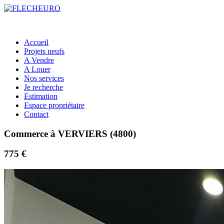
Accueil
Projets neufs
A Vendre
A Louer
Nos services
Je recherche
Estimation
Espace propriétaire
Contact
Commerce à VERVIERS (4800)
775 €