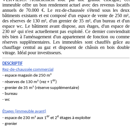
immeuble offre un bon rendement actuel avec des revenus locatifs
annuels de 70.000 €. Le rez-de-chaussée s'étend sous les deux
bâtiments existants et est composé d'un espace de vente de 250 m²,
des réserves de 130 m², d'un grenier de 35 m², d'un bureau et d'un
espace wc. Le bâtiment avant dispose, aux étages, d'un espace de
230 m² qui n'est actuellement pas exploité. Ce dernier conviendrait
très bien à l'aménagement d'un appartement de fonction ou comme
réserves supplémentaires. Les immeubles sont chauffés grâce au
chauffage central au gaz et disposent de châssis en bois double
vitrage. Idéal pour investisseurs.
DESCRIPTIF
Rez-de-chaussée commercial
- espace magasin de 250 m²
er
- réserves de 130 m² (rez + 1
)
- grenier de 35 m² (réserve supplémentaire)
- bureau
- wc
Étages (immeuble avant)
er
e
- espace de 230 m² aux 1
et 2
étages à exploiter
- grenier